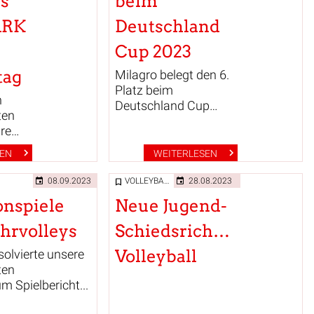
ys
beim
und
ARK
Deutschland
Cup 2023
tag
Milagro belegt den 6.
Platz beim
n
Deutschland Cup
ten
2023!
hren
SEN
WEITERLESEN
08.09.2023
VOLLEYBALL
28.08.2023
onspiele
Neue Jugend-
hrvolleys
Schiedsrichter
Volleyball
lvierte unsere
ten
m Spielbericht...