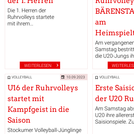
der 1. Herren
Ruhrvolle
Alters-Klassen 
BÄRENST
den 3 DTB-
Die 1. Herren der
Programmenn.
Ruhrvolleys startete
am
mit ihrem
Auswärtsspiel gegen
Heimspiel
TV Asseln in die
Am vergangene
Saison. Zum
Samstag bestrit
Spielbericht...
die U20-Jungs i
2. Spieltag. Zum
WEITERLESEN
WEITERLE
Spielbericht mit
Highlightvideo...
VOLLEYBALL
10.09.2023
VOLLEYBALL
U16 der Ruhrvolleys
Erste Saisi
startet mit
der U20 Ru
Kampfgeist in die
Am Samstag abso
U20 ihre allerers
Saison
Saisionspiele. Zu
Stockumer Volleyball-Jünglinge