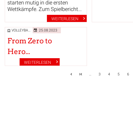
starten mutig in die ersten
Wettkämpfe. Zum Spielbericht...
WEITERLESEN
VOLLEYBALL
25.08.2023
From Zero to
Hero...
WEITERLESEN
…
3
4
5
6