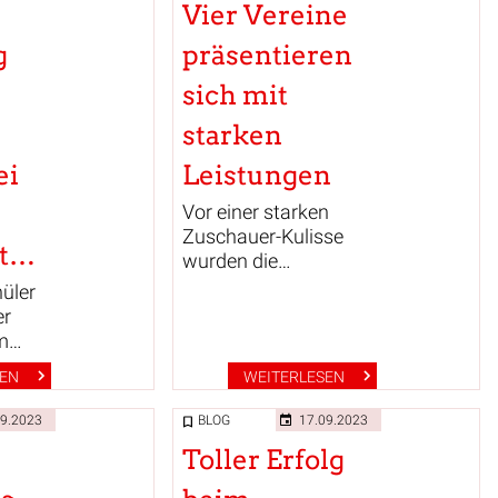
Vier Vereine
g
präsentieren
sich mit
starken
ei
Leistungen
Vor einer starken
Zuschauer-Kulisse
Bezirkswettkämpfen
wurden die
Bezirksgerätemeisterschaften
hüler
der Turnerinnen in
er
der Sporthalle
m
Holzkampschule mit
mehr
SEN
WEITERLESEN
50 Turnerinnen aus 4
Vereinen
tand
09.2023
BLOG
17.09.2023
durchgeführt.
Toller Erfolg
räten
n