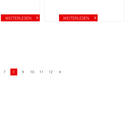
WEITERLESEN
WEITERLESEN
7
8
9
10
11
12