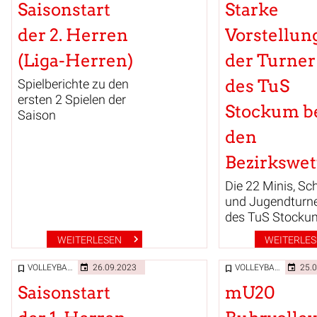
Saisonstart
Starke
der 2. Herren
Vorstellun
(Liga-Herren)
der Turner
des TuS
Spielberichte zu den
ersten 2 Spielen der
Stockum b
Saison
den
Die 22 Minis, Sc
und Jugendturn
des TuS Stocku
zeigten einmal 
WEITERLESEN
WEITERLE
ihr Können und
ihrenLeistungss
VOLLEYBALL
26.09.2023
VOLLEYBALL
25.
an den 6
Saisonstart
mU20
olympischen Ge
in verschiedene