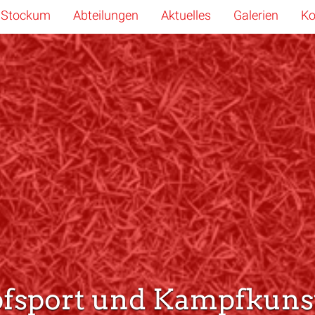
 Stockum
Abteilungen
Aktuelles
Galerien
Ko
fsport und Kampfkuns