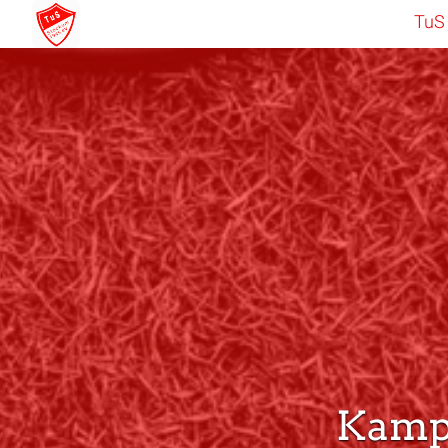
TuS
Kamp