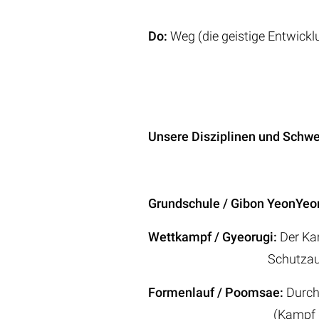
Do:
Weg (die geistige Entwick
Unsere Disziplinen und Schwe
Grundschule / Gibon YeonYeo
Wettkampf / Gyeorugi:
Der Kam
Schutzausrüs
Formenlauf / Poomsae:
Durch
(Kampf gegen ima