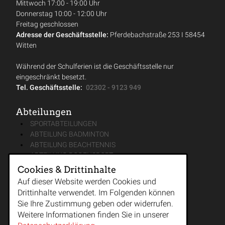
Mittwoch 17:00 - 19:00 Uhr
Donnerstag 10:00 - 12:00 Uhr
Freitag geschlossen
Adresse der Geschäftsstelle:
Pferdebachstraße 253 I 58454
Witten
Während der Schulferien ist die Geschäftsstelle nur
eingeschränkt besetzt.
Tel. Geschäftsstelle:
02302 - 9123 949
Abteilungen
SPORTABTEILUNGEN
ABTEILUNG BADMINTON
ABTEILUNG BEACHTENNIS
ABTEILUNG BOGENSPORT
ABTEILUNG FUSSBALL JUGEND
Cookies & Drittinhalte
ABTEILUNG FUSSBALL SENIOREN
Auf dieser Website werden Cookies und
ABTEILUNG GYMNASTIK & TANZ
Drittinhalte verwendet. Im Folgenden können
ABTEILUNG KAMPFSPORT & KAMPFKUNST
Sie Ihre Zustimmung geben oder widerrufen.
ABTEILUNG LEICHTATHLETIK
Weitere Informationen finden Sie in unserer
ABTEILUNG MÄNNERTURNEN