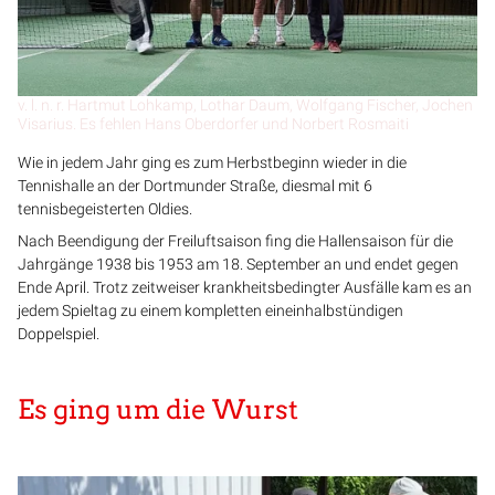
v. l. n. r. Hartmut Lohkamp, Lothar Daum, Wolfgang Fischer, Jochen
Visarius. Es fehlen Hans Oberdorfer und Norbert Rosmaiti
Wie in jedem Jahr ging es zum Herbstbeginn wieder in die
Tennishalle an der Dortmunder Straße, diesmal mit 6
tennisbegeisterten Oldies.
Nach Beendigung der Freiluftsaison fing die Hallensaison für die
Jahrgänge 1938 bis 1953 am 18. September an und endet gegen
Ende April. Trotz zeitweiser krankheitsbedingter Ausfälle kam es an
jedem Spieltag zu einem kompletten eineinhalbstündigen
Doppelspiel.
Es ging um die Wurst