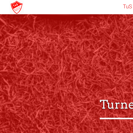
TuS
Turn