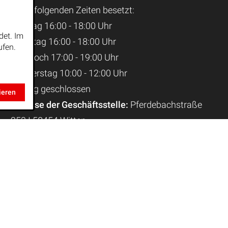
ist zu folgenden Zeiten besetzt:
Montag 16:00 - 18:00 Uhr
det. Im
Dienstag 16:00 - 18:00 Uhr
ufen.
Mittwoch 17:00 - 19:00 Uhr
Donnerstag 10:00 - 12:00 Uhr
Freitag geschlossen
ieren
Adresse der Geschäftsstelle:
Pferdebachstraße
253 I 58454 Witten
Während der Schulferien ist die Geschäftsstelle nur
eingeschränkt besetzt.
Tel. Geschäftsstelle:
02302 - 9123 949