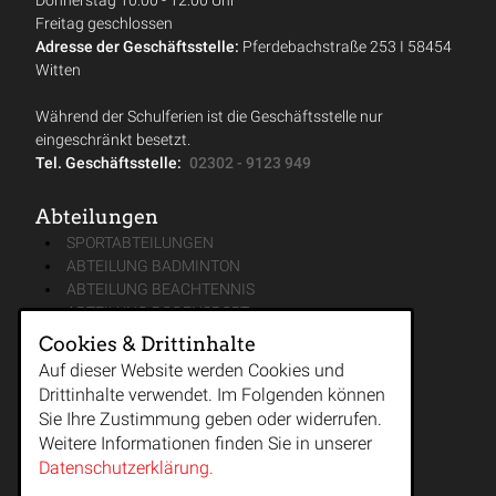
Donnerstag 10:00 - 12:00 Uhr
Freitag geschlossen
Adresse der Geschäftsstelle:
Pferdebachstraße 253 I 58454
Witten
Während der Schulferien ist die Geschäftsstelle nur
eingeschränkt besetzt.
Tel. Geschäftsstelle:
02302 - 9123 949
Abteilungen
SPORTABTEILUNGEN
ABTEILUNG BADMINTON
ABTEILUNG BEACHTENNIS
ABTEILUNG BOGENSPORT
ABTEILUNG FUSSBALL JUGEND
Cookies & Drittinhalte
ABTEILUNG FUSSBALL SENIOREN
Auf dieser Website werden Cookies und
ABTEILUNG GYMNASTIK & TANZ
Drittinhalte verwendet. Im Folgenden können
ABTEILUNG KAMPFSPORT & KAMPFKUNST
Sie Ihre Zustimmung geben oder widerrufen.
ABTEILUNG LEICHTATHLETIK
Weitere Informationen finden Sie in unserer
ABTEILUNG MÄNNERTURNEN
Datenschutzerklärung.
ABTEILUNG REHA-SPORT