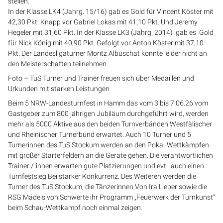
stellen.
In der Klasse LK4 (Jahrg. 15/16) gab es Gold für Vincent Köster mit
42,30 Pkt. Knapp vor Gabriel Lokas mit 41,10 Pkt. Und Jeremy
Hegeler mit 31,60 Pkt. In der Klasse LK3 (Jahrg. 2014) gab es Gold
für Nick König mit 40,90 Pkt. Gefolgt vor Anton Köster mit 37,10
Pkt. Der Landesligaturner Moritz Albuschat konnte leider nicht an
den Meisterschaften teilnehmen.
Foto – TuS Turner und Trainer freuen sich über Medaillen und
Urkunden mit starken Leistungen
Beim 5 NRW-Landesturnfest in Hamm das vom 3 bis 7.06.26 vom
Gastgeber zum 800 jährigen Jubiläum durchgeführt wird, werden
mehr als 5000 Aktive aus den beiden Turnverbänden Westfälischer
und Rheinischer Turnerbund erwartet. Auch 10 Turner und 5
Turnerinnen des TuS Stockum werden an den Pokal-Wettkämpfen
mit großer Starterfeldern an die Geräte gehen. Die verantwortlichen
Trainer /-innen erwarten gute Platzierungen und evtl. auch einen
Turnfestsieg Bei starker Konkurrenz. Des Weiteren werden die
Turner des TuS Stockum, die Tänzerinnen Von Ira Lieber sowie die
RSG Mädels von Schwerte ihr Programm „Feuerwerk der Turnkunst“
beim Schau-Wettkampf noch einmal zeigen.