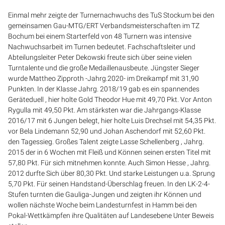
Einmal mehr zeigte der Turnernachwuchs des TuS Stockum bei den
gemeinsamen Gau-MTG/ERT Verbandsmeisterschaften im TZ
Bochum bei einem Starterfeld von 48 Turnern was intensive
Nachwuchsarbeit im Turnen bedeutet. Fachschaftsleiter und
Abteilungsleiter Peter Dekowski freute sich über seine vielen
Turntalente und die große Medaillenausbeute. Jüngster Sieger
wurde Mattheo Zipproth -Jahrg.2020- im Dreikampf mit 31,90
Punkten. In der Klasse Jahrg. 2018/19 gab es ein spannendes
Geräteduell , hier holte Gold Theodor Hue mit 49,70 Pkt. Vor Anton
Rygulla mit 49,50 Pkt. Am stärksten war die Jahrgangs-Klasse
2016/17 mit 6 Jungen belegt, hier holte Luis Drechsel mit 54,35 Pkt.
vor Bela Lindemann 52,90 und Johan Aschendorf mit 52,60 Pkt.
den Tagessieg. Großes Talent zeigte Lasse Schellenberg , Jahrg.
2015 der in 6 Wochen mit Fleiß und Können seinen ersten Titel mit
57,80 Pkt. Für sich mitnehmen konnte. Auch Simon Hesse , Jahrg.
2012 durfte Sich über 80,30 Pkt. Und starke Leistungen u.a. Sprung
5,70 Pkt. Für seinen Handstand-Überschlag freuen. In den LK-2-4-
Stufen turnten die Gauliga-Jungen und zeigten ihr Können und
wollen nächste Woche beim Landesturnfest in Hamm bei den
Pokal-Wettkämpfen ihre Qualitäten auf Landesebene Unter Beweis