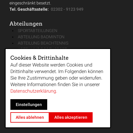
eingeschränkt besetzt.
Tel. Geschäftsstelle:
02302 - 9123 949
Abteilungen
SPORTABTEILUNGEN
ABTEILUNG BADMINTON
ABTEILUNG BEACHTENNIS
ABTEILUNG BOGENSPORT
ABTEILUNG FUSSBALL JUGEND
Cookies & Drittinhalte
ABTEILUNG FUSSBALL SENIOREN
Auf dieser Website werden Cookies und
ABTEILUNG GYMNASTIK & TANZ
Drittinhalte verwendet. Im Folgenden können
ABTEILUNG KAMPFSPORT & KAMPFKUNST
Sie Ihre Zustimmung geben oder widerrufen.
ABTEILUNG LEICHTATHLETIK
Weitere Informationen finden Sie in unserer
ABTEILUNG MÄNNERTURNEN
Datenschutzerklärung.
ABTEILUNG REHA-SPORT
ABTEILUNG TENNIS
Einstellungen
ABTEILUNG TURNEN
ABTEILUNG VEREINSJUGEND
Alles ablehnen
Alles akzeptieren
ABTEILUNG VOLLEYBALL