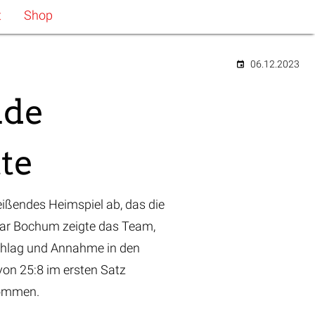
t
Shop
06.12.2023
nde
tte
ißendes Heimspiel ab, das die
star Bochum zeigte das Team,
schlag und Annahme in den
on 25:8 im ersten Satz
fkommen.