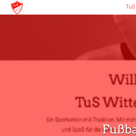
TuS
Fußba