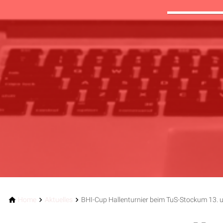
Home
Aktuelles
BHI-Cup Hallenturnier beim TuS-Stockum 13. 