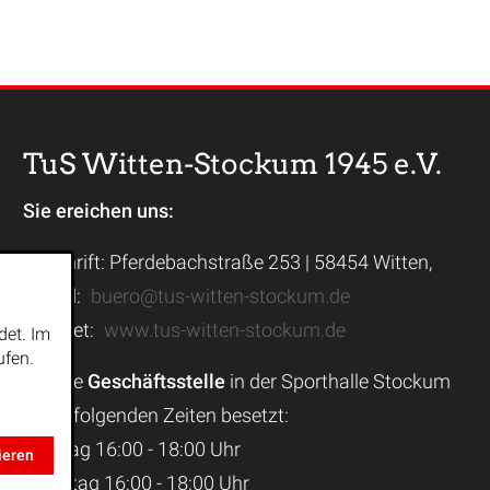
TuS Witten-Stockum 1945 e.V.
Sie ereichen uns:
Anschrift: Pferdebachstraße 253 | 58454 Witten,
E-Mail:
buero@tus-witten-stockum.de
Internet:
www.tus-witten-stockum.de
det. Im
ufen.
Unsere
Geschäftsstelle
in der Sporthalle Stockum
ist zu folgenden Zeiten besetzt:
Montag 16:00 - 18:00 Uhr
ieren
Dienstag 16:00 - 18:00 Uhr