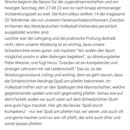
Woche beginnt die Saison für die Jugendmannschaften und am
heutigen Sonntag, den 27.08.23 war es nach knapp einmonatiger
Vorbereitungszeit so weit: Die Ruhrvolleys stellten 14 der insgesamt
20 Teilnehmer, die von unserem Vereinsschiedsrichterwart Zvezdan
im Namen des Westdeutschen Volleyball-Verbandes persönlich
ausgebildet worden sind.
Leichter war der Lehrgang und die praktische Prüfung deshalb
nicht, denn unserer Abteilung ist es wichtig, dass unsere
Schiedsrichter einen guten Job machen! "Wir wollen den Sport
möglichst positiv in allen Belangen begleiten!", so Abteilungsleiter
Peter Wiesner, und fügt hinzu "Zvezdan ist ein kompetenter und
strenger Lehrwart mit viel Leidenschaft." Das ist, so der
Abteilungsvorstand, richtig und wichtig, denn es geht darum, dass
die Schiedsrichter-Neulinge Spaß am pfeifen bekommen. Im
Volleyball treffen sich an den Spieltagen drei Mannschaften, welche
gegeneinander spielen und sich gegenseitig pfeifen. Genau wie auf
dem Parkett wollen wir auch oben auf dem Schiedsrichter-Stuhl
eine gute Figur machen. Hier gilt die Devise "Spaß durch
Kompetenz" - nur wer Spaß am pfeifen hat, wir seinen Job auch oft
und gerne machen und nur wer oft pfeift, der wird auch öfter und
somit besser pfeifen!